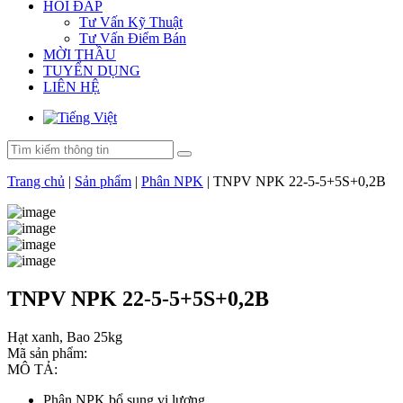
HỎI ĐÁP
Tư Vấn Kỹ Thuật
Tư Vấn Điểm Bán
MỜI THẦU
TUYỂN DỤNG
LIÊN HỆ
Trang chủ
|
Sản phẩm
|
Phân NPK
|
TNPV NPK 22-5-5+5S+0,2B
TNPV NPK 22-5-5+5S+0,2B
Hạt xanh, Bao 25kg
Mã sản phẩm:
MÔ TẢ:
Phân NPK bổ sung vi lượng