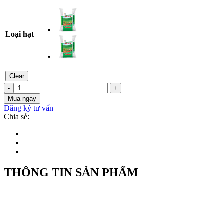
Loại hạt
Clear
TNPV
-
+
NPK
Mua ngay
22-
Đăng ký tư vấn
5-
Chia sẻ:
5+5S+0,2B
quantity
THÔNG TIN SẢN PHẨM