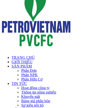
TRANG CHỦ
GIỚI THIỆU
SẢN PHẨM
Phân Đơn
Phân NPK
Phân Hữu Cơ
TIN TỨC
Hoạt động công ty
Thông tin nông nghiệp
Khuyến mãi
Bảng giá phân bón
Sự kiện nội bộ