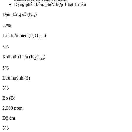
Dạng phân bón: phức hợp 1 hạt 1 màu
Đạm tổng số (N
)
ts
22%
Lân hữu hiệu (P
O
)
2
5hh
5%
Kali hữu hiệu (K
O
)
2
hh
5%
Lưu huỳnh (S)
5%
Bo (B)
2,000 ppm
Độ ẩm
5%