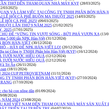
C CẦN THƠ ĐẾN THAM QUAN NHÀ MÁY KVF
(28/03/2025)
22/03/2025)
AN VÀ LÀM VIỆC TẠI CÔNG TY TNHH PHÂN BÓN HÀN-VI
 LỄ HỘI CÀ PHÊ BUÔN MA THUỘT 2025
(14/03/2025)
Ễ HỘI CÀ PHÊ 2025!
(09/03/2025)
HUỘT LẰN THỨ 9 NĂM 2025
(21/02/2025)
_2025
(17/01/2025)
CHỦ ĐỀ “VỮNG TIN VƯỢT SÓNG - BỨT PHÁ VƯƠN XA
(13/0
ợng 5,000 tấn NPK Hàn-Việt
(31/12/2024)
N BÓN HÀN-VIỆT
(30/12/2024)
Ô – HÃY ĐỂ NPK HÀN-VIỆT LO!
(20/12/2024)
địa tại Công ty TNHH Phân bón Hàn-Việt (KVF)
(16/12/2024)
À TƯỚI NƯỚC HIỆU QUẢ
(12/12/2024)
À TƯỚI NƯỚC HIỆU QUẢ
(12/12/2024)
Và Tri Ân
(26/11/2024)
Loan
(18/11/2024)
 2024 CUP PETROVIETNAM
(11/11/2024)
NG TY TNHH PHÂN BÓN HÀN-VIỆT (KVF)
(27/10/2024)
 RANG
(17/10/2024)
 cho bà con nông dân
(01/09/2024)
29/08/2024)
- NĂM 2024
(23/08/2024)
U KHÍ VIỆT NAM ĐẾN THAM QUAN NHÀ MÁY SẢN XUẤT 
HÁT TRIỂN TẠI TP BẾN TRE
(04/07/2024)