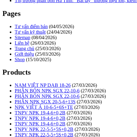
Thị trường phân bón Hà Tĩnh: “Bắt tay” thương hiệu lớn, kiểm 
Pages
Tư vấn điểm bán
(04/05/2026)
Tư vấn kỹ thuật
(24/04/2026)
Sitemap
(08/04/2026)
Liên hệ
(26/03/2026)
Trang chủ
(25/03/2026)
Giới thiệu
(25/03/2026)
Shop
(15/10/2025)
Products
NAM VIỆT NP DAB 18-26
(27/03/2026)
PHÂN BÓN NPK SGX 22-10-6
(27/03/2026)
PHÂN BÓN NPK SGX 22-10-6
(27/03/2026)
PHÂN NPK SGX 20-5-6+13S
(27/03/2026)
NPK VIỆT Á 10-6-5+6S+TE
(27/03/2026)
TNPV NPK 19-4-6+0,2B
(27/03/2026)
TNPV NPK 19-4-6+0,2B
(27/03/2026)
TNPV NPK 19-4-6+0,2B
(27/03/2026)
TNPV NPK 22-5-5+5S+0,2B
(27/03/2026)
TNPV NPK 22-5-5+5S+0,2B
(27/03/2026)