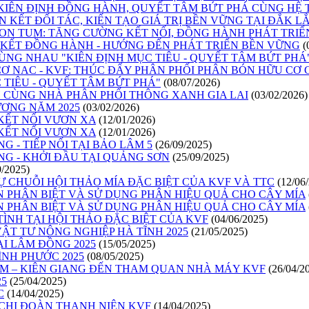
: KIÊN ĐỊNH ĐỒNG HÀNH, QUYẾT TÂM BỨT PHÁ CÙNG HỆ
N KẾT ĐỐI TÁC, KIẾN TẠO GIÁ TRỊ BỀN VỮNG TẠI ĐẮK L
 KON TUM: TĂNG CƯỜNG KẾT NỐI, ĐỒNG HÀNH PHÁT TRI
N KẾT ĐỒNG HÀNH - HƯỚNG ĐẾN PHÁT TRIỂN BỀN VỮNG
(
CÙNG NHAU "KIÊN ĐỊNH MỤC TIÊU - QUYẾT TÂM BỨT PHÁ
Ơ NAC - KVF: THÚC ĐẨY PHÂN PHỐI PHÂN BÓN HỮU CƠ 
 TIÊU - QUYẾT TÂM BỨT PHÁ"
(08/07/2026)
 CÙNG NHÀ PHÂN PHỐI THÔNG XANH GIA LAI
(03/02/2026)
ƯƠNG NĂM 2025
(03/02/2026)
KẾT NỐI VƯƠN XA
(12/01/2026)
KẾT NỐI VƯƠN XA
(12/01/2026)
 - TIẾP NỐI TẠI BẢO LÂM 5
(26/09/2025)
NG - KHỞI ĐẦU TẠI QUẢNG SƠN
(25/09/2025)
9/2025)
CHUỖI HỘI THẢO MÍA ĐẶC BIỆT CỦA KVF VÀ TTC
(12/06
 PHÂN BIỆT VÀ SỬ DỤNG PHÂN HIỆU QUẢ CHO CÂY MÍA
 PHÂN BIỆT VÀ SỬ DỤNG PHÂN HIỆU QUẢ CHO CÂY MÍA
ÌNH TẠI HỘI THẢO ĐẶC BIỆT CỦA KVF
(04/06/2025)
ẬT TƯ NÔNG NGHIỆP HÀ TĨNH 2025
(21/05/2025)
I LÂM ĐỒNG 2025
(15/05/2025)
ÌNH PHƯỚC 2025
(08/05/2025)
 – KIÊN GIANG ĐẾN THAM QUAN NHÀ MÁY KVF
(26/04/2
25
(25/04/2025)
C
(14/04/2025)
CHI ĐOÀN THANH NIÊN KVF
(14/04/2025)