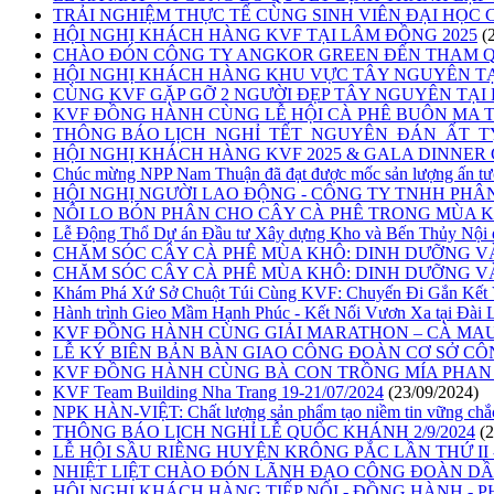
TRẢI NGHIỆM THỰC TẾ CÙNG SINH VIÊN ĐẠI HỌ
HỘI NGHỊ KHÁCH HÀNG KVF TẠI LÂM ĐỒNG 2025
(
CHÀO ĐÓN CÔNG TY ANGKOR GREEN ĐẾN THAM QU
HỘI NGHỊ KHÁCH HÀNG KHU VỰC TÂY NGUYÊN TẠI
CÙNG KVF GẶP GỠ 2 NGƯỜI ĐẸP TÂY NGUYÊN TẠI L
KVF ĐỒNG HÀNH CÙNG LỄ HỘI CÀ PHÊ BUÔN MA T
THÔNG BÁO LỊCH_NGHỈ_TẾT_NGUYÊN_ĐÁN_ẤT_TỴ
HỘI NGHỊ KHÁCH HÀNG KVF 2025 & GALA DINNER 
Chúc mừng NPP Nam Thuận đã đạt được mốc sản lượng ấn tư
HỘI NGHỊ NGƯỜI LAO ĐỘNG - CÔNG TY TNHH PHÂ
NỖI LO BÓN PHÂN CHO CÂY CÀ PHÊ TRONG MÙA KH
Lễ Động Thổ Dự án Đầu tư Xây dựng Kho và Bến Thủy Nội 
CHĂM SÓC CÂY CÀ PHÊ MÙA KHÔ: DINH DƯỠNG V
CHĂM SÓC CÂY CÀ PHÊ MÙA KHÔ: DINH DƯỠNG V
Khám Phá Xứ Sở Chuột Túi Cùng KVF: Chuyến Đi Gắn Kết 
Hành trình Gieo Mầm Hạnh Phúc - Kết Nối Vươn Xa tại Đài 
KVF ĐỒNG HÀNH CÙNG GIẢI MARATHON – CÀ MAU
LỄ KÝ BIÊN BẢN BÀN GIAO CÔNG ĐOÀN CƠ SỞ CÔ
KVF ĐỒNG HÀNH CÙNG BÀ CON TRỒNG MÍA PHAN
KVF Team Building Nha Trang 19-21/07/2024
(23/09/2024)
NPK HÀN-VIỆT: Chất lượng sản phẩm tạo niềm tin vững chắc
THÔNG BÁO LỊCH NGHỈ LỄ QUỐC KHÁNH 2/9/2024
(
LỄ HỘI SẦU RIÊNG HUYỆN KRÔNG PẮC LẦN THỨ II 
NHIỆT LIỆT CHÀO ĐÓN LÃNH ĐẠO CÔNG ĐOÀN DẦ
HỘI NGHỊ KHÁCH HÀNG TIẾP NỐI - ĐỒNG HÀNH - P