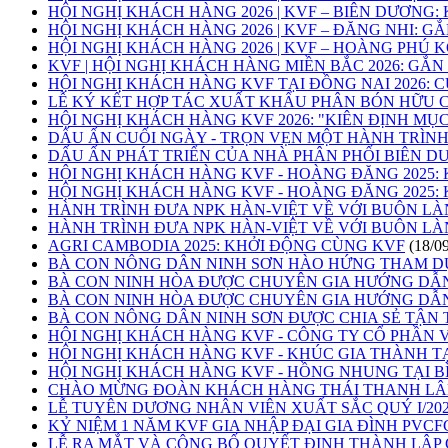
HỘI NGHỊ KHÁCH HÀNG 2026 | KVF – BIÊN DƯƠNG
HỘI NGHỊ KHÁCH HÀNG 2026 | KVF – ĐĂNG NHI: GẮ
HỘI NGHỊ KHÁCH HÀNG 2026 | KVF – HOÀNG PHÚ
KVF | HỘI NGHỊ KHÁCH HÀNG MIỀN BẮC 2026: GẮ
HỘI NGHỊ KHÁCH HÀNG KVF TẠI ĐỒNG NAI 2026: 
LỄ KÝ KẾT HỢP TÁC XUẤT KHẨU PHÂN BÓN HỮU C
HỘI NGHỊ KHÁCH HÀNG KVF 2026: "KIÊN ĐỊNH MỤC
DẤU ẤN CUỐI NGÀY - TRỌN VẸN MỘT HÀNH TRÌNH
DẤU ẤN PHÁT TRIỂN CỦA NHÀ PHÂN PHỐI BIÊN D
HỘI NGHỊ KHÁCH HÀNG KVF - HOÀNG ĐĂNG 2025: 
HỘI NGHỊ KHÁCH HÀNG KVF - HOÀNG ĐĂNG 2025: 
HÀNH TRÌNH ĐƯA NPK HÀN-VIỆT VỀ VỚI BUÔN LÀNG
HÀNH TRÌNH ĐƯA NPK HÀN-VIỆT VỀ VỚI BUÔN LÀ
AGRI CAMBODIA 2025: KHỞI ĐỘNG CÙNG KVF
(18/0
BÀ CON NÔNG DÂN NINH SƠN HÀO HỨNG THAM DỰ 
BÀ CON NINH HÒA ĐƯỢC CHUYÊN GIA HƯỚNG DẪN
BÀ CON NINH HÒA ĐƯỢC CHUYÊN GIA HƯỚNG DẪN
BÀ CON NÔNG DÂN NINH SƠN ĐƯỢC CHIA SẺ TẬN T
HỘI NGHỊ KHÁCH HÀNG KVF - CÔNG TY CỔ PHẦN V
HỘI NGHỊ KHÁCH HÀNG KVF - KHÚC GIA THÀNH TẠ
HỘI NGHỊ KHÁCH HÀNG KVF - HỒNG NHUNG TẠI B
CHÀO MỪNG ĐOÀN KHÁCH HÀNG THÁI THANH LÂM
LỄ TUYÊN DƯƠNG NHÂN VIÊN XUẤT SẮC QUÝ I/20
KỶ NIỆM 1 NĂM KVF GIA NHẬP ĐẠI GIA ĐÌNH PVCF
LỄ RA MẮT VÀ CÔNG BỐ QUYẾT ĐỊNH THÀNH LẬP 