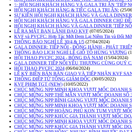
✨ HỘI NGHỊ KHÁCH HÀNG VÀ GALA TRI ÂN 'TIẾP N
HỘI NGHỊ KHÁCH HÀNG & TIỆC GALA TRI ÂN:
(25/0
SỰ KIỆN HỘI NGHỊ KHÁCH HÀNG VÀ GALA DINNER '
HỘI NGHỊ KHÁCH HÀNG VÀ GALA DINNER CHỦ ĐỀ: 
HỘI NGHỊ KHÁCH HÀNG VÀ GALA DINNER 'TIẾP NỐI
LỄ RA MẮT BAN LÃNH ĐẠO KVF
(07/05/2024)
KVF và PVCFC: Hợp Tác Mới Đem Lại Niềm Tin và Đổi Mớ
THÔNG BÁO NGHỈ LỄ 30/4 & 1/5
(27/04/2024)
GALA DINNER: TIẾP NỐI - ĐỒNG HÀNH - PHÁT TRIỂ
THÔNG BÁO LỊCH NGHỈ LỄ GIỖ TỔ HÙNG VƯƠNG
(
HỘI THAO PVCFC 2024 - BÓNG ĐÁ NAM
(15/04/2024)
GALA DINNER TIẾP NỐI YÊU THƯƠNG CÙNG QUÝ C
HỘI THAO PVCFC 2024
(06/04/2024)
LỄ KÝ BIÊN BẢN BÀN GIAO VÀ TIẾP NHẬN KVF SA
THÔNG ĐIỆP TỪ TỔNG GIÁM ĐỐC
(30/05/2022)
KVF PHIM TGT (NEW)
(10/05/2022)
CHÚC MỪNG NPP MINH KHOA VƯỢT MỐC DOANH SỐ 
CHÚC MỪNG NPP THẾ MẪN VƯỢT MỐC DOANH SỐ 3.
CHÚC MỪNG NPP BÌNH GIANG VƯỢT MỐC DOANH SỐ
CHÚC MỪNG NPP MINH KHOA VƯỢT MỐC DOANH SỐ 
CHÚC MỪNG NPP HOÀNG PHÚ KON TUM VƯỢT MỐC 
CHÚC MỪNG NPP KHÚC GIA THÀNH VƯỢT MỐC DOAN
CHÚC MỪNG NPP MINH KHOA VƯỢT MỐC DOANH SỐ 
CHÚC MỪNG NPP KHÚC GIA THÀNH VƯỢT MỐC DOAN
CHÚC MỪNG NPP HỒNG NHUNG BÌNH PHƯỚC ĐẠT M