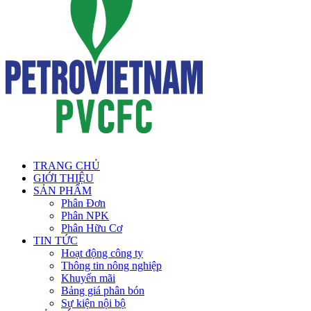
TRANG CHỦ
GIỚI THIỆU
SẢN PHẨM
Phân Đơn
Phân NPK
Phân Hữu Cơ
TIN TỨC
Hoạt động công ty
Thông tin nông nghiệp
Khuyến mãi
Bảng giá phân bón
Sự kiện nội bộ