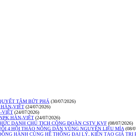
 QUYẾT TÂM BỨT PHÁ
(30/07/2026)
 HÀN-VIỆT
(24/07/2026)
-VIỆT
(24/07/2026)
NPK HÀN-VIỆT
(24/07/2026)
CHỨC DANH CHỦ TỊCH CÔNG ĐOÀN CSTV KVF
(08/07/2026)
UỖI 4 HỘI THẢO NÔNG DÂN VÙNG NGUYÊN LIỆU MÍA
(08/0
 ĐỒNG HÀNH CÙNG HỆ THỐNG ĐẠI LÝ, KIẾN TẠO GIÁ TRỊ