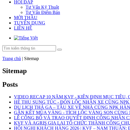
HỎI ĐÁP
Tư Vấn Kỹ Thuật
Tư Vấn Điểm Bán
MỜI THẦU
TUYỂN DỤNG
LIÊN HỆ
Trang chủ
|
Sitemap
Sitemap
Posts
VIDEO RECAP 10 NĂM KVF - KIÊN ĐỊNH MỤC TIÊU,
HÈ THU SUNG TÚC - ĐÓN LỘC NHẬN XE CÙNG NPK
DU LỊCH THẢ GA – TẬU XE VỀ NHÀ CÙNG NPK HÀN
GẮN KẾT MÙA VÀNG - TÍCH LỘC VÀNG SON CÙNG 
LỄ CÔNG BỐ VÀ TRAO QUYẾT ĐỊNH CÔNG NHẬN 
KVF VÀ AGRIS GIA LAI TỔ CHỨC THÀNH CÔNG CH
HỘI NGHỊ KHÁCH HÀNG 2026 | KVF – NAM THUẬN: