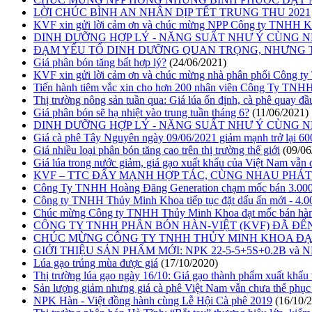
LỜI CHÚC BÌNH AN NHÂN DỊP TẾT TRUNG THU 2021
KVF xin gửi lời cảm ơn và chúc mừng NPP Công ty TNHH Kh
DINH DƯỠNG HỢP LÝ - NĂNG SUẤT NHƯ Ý CÙNG N
ĐẠM YẾU TỐ DINH DƯỠNG QUAN TRỌNG, NHƯNG 
Giá phân bón tăng bất hợp lý?
(24/06/2021)
KVF xin gửi lời cảm ơn và chúc mừng nhà phân phối Công 
Tiến hành tiêm vắc xin cho hơn 200 nhân viên Công Ty TNH
Thị trường nông sản tuần qua: Giá lúa ổn định, cà phê quay đầ
Giá phân bón sẽ hạ nhiệt vào trung tuần tháng 6?
(11/06/2021)
DINH DƯỠNG HỢP LÝ - NĂNG SUẤT NHƯ Ý CÙNG N
Giá cà phê Tây Nguyên ngày 09/06/2021 giảm mạnh trở lại 60
Giá nhiều loại phân bón tăng cao trên thị trường thế giới
(09/06
Giá lúa trong nước giảm, giá gạo xuất khẩu của Việt Nam vẫn 
KVF – TTC ĐẨY MẠNH HỢP TÁC, CÙNG NHAU PHÁT
Công Ty TNHH Hoàng Đăng Generation chạm mốc bán 3.00
Công ty TNHH Thủy Minh Khoa tiếp tục đặt dấu ấn mới - 4.00
Chúc mừng Công ty TNHH Thủy Minh Khoa đạt mốc bán hàn
CÔNG TY TNHH PHÂN BÓN HÀN-VIỆT (KVF) ĐÃ ĐẾN
CHÚC MỪNG CÔNG TY TNHH THỦY MINH KHOA ĐẠT 
GIỚI THIỆU SẢN PHẨM MỚI: NPK 22-5-5+5S+0.2B và NP
Lúa gạo trúng mùa được giá
(17/10/2020)
Thị trường lúa gạo ngày 16/10: Giá gạo thành phẩm xuất khẩu 
Sản lượng giảm nhưng giá cà phê Việt Nam vẫn chưa thể phục
NPK Hàn - Việt đồng hành cùng Lễ Hội Cà phê 2019
(16/10/