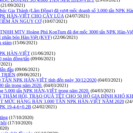
(21/09/2021)
úc Gia Thành (Lâm Đồng) đã vượt mốc doanh số 3.000 tấn NPK Hàn-
PK HÀN-VIỆT CHO CÂY LÚA
(24/07/2021)
TIỀM ẨN NGUY CƠ
(10/07/2021)
ty TNHH MTV Hoàng Phú KonTum đã đạt mốc 3000 tấn NPK Hàn-Việt 
H phân bón Hàn-Việt (KVF)
(22/06/2021)
u giảm
(15/06/2021)
PK HÀN-VIỆT
(11/06/2021)
0 ngàn đồng/tấn
(09/06/2021)
/2021)
dẫn đầu
(09/06/2021)
 TRIỂN
(09/06/2021)
0 TẤN NPK HÀN-VIỆT tính đến ngày 30/12/2020
(04/03/2021)
0 tấn trong năm 2020.
(04/03/2021)
g 5.000 tấn NPK HÀN-VIỆT trong năm 2020.
(04/03/2021)
 THĂM HỎI, TRAO QUÀ TẾT CHO 50 HỘ GIA ĐÌNH KHÓ K
MỨC HÀNG BÁN 3.000 TẤN NPK HÀN-VIỆT NĂM 2020
(24
K 19-4-6+0.2B
(24/02/2021)
tăng
(17/10/2020)
 hồi
(17/10/2020)
2020)