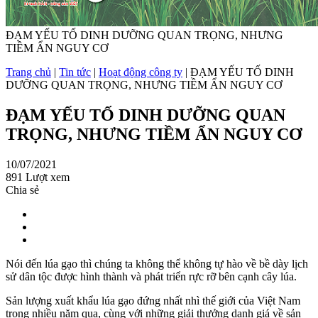
ĐẠM YẾU TỐ DINH DƯỠNG QUAN TRỌNG, NHƯNG
TIỀM ẨN NGUY CƠ
Trang chủ
|
Tin tức
|
Hoạt động công ty
|
ĐẠM YẾU TỐ DINH
DƯỠNG QUAN TRỌNG, NHƯNG TIỀM ẨN NGUY CƠ
ĐẠM YẾU TỐ DINH DƯỠNG QUAN
TRỌNG, NHƯNG TIỀM ẨN NGUY CƠ
10/07/2021
891 Lượt xem
Chia sẻ
Nói đến lúa gạo thì chúng ta không thể không tự hào về bề dày lịch
sử dân tộc được hình thành và phát triển rực rỡ bên cạnh cây lúa.
Sản lượng xuất khẩu lúa gạo đứng nhất nhì thế giới của Việt Nam
trong nhiều năm qua, cùng với những giải thưởng danh giá về sản