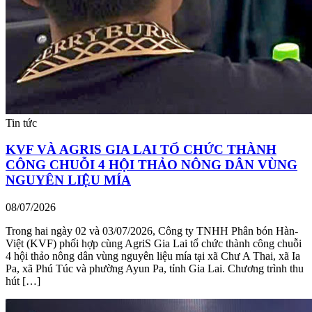
Tin tức
KVF VÀ AGRIS GIA LAI TỔ CHỨC THÀNH
CÔNG CHUỖI 4 HỘI THẢO NÔNG DÂN VÙNG
NGUYÊN LIỆU MÍA
08/07/2026
Trong hai ngày 02 và 03/07/2026, Công ty TNHH Phân bón Hàn-
Việt (KVF) phối hợp cùng AgriS Gia Lai tổ chức thành công chuỗi
4 hội thảo nông dân vùng nguyên liệu mía tại xã Chư A Thai, xã Ia
Pa, xã Phú Túc và phường Ayun Pa, tỉnh Gia Lai. Chương trình thu
hút […]