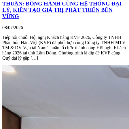
THUẬN: ĐỒNG HÀNH CÙNG HỆ THỐNG ĐẠI
LÝ, KIẾN TẠO GIÁ TRỊ PHÁT TRIỂN BỀN
VỮNG
08/07/2026
Tiếp nối chuỗi Hội nghị Khách hàng KVF 2026, Công ty TNHH
Phân bón Hàn-Việt (KVF) đã phối hợp cùng Công ty TNHH MTV
TM & DV Vận tải Nam Thuận tổ chức thành công Hội nghị Khách
hàng 2026 tại tỉnh Lâm Đồng. Chương trình là dịp để KVF cùng
Quý đại lý gặp […]