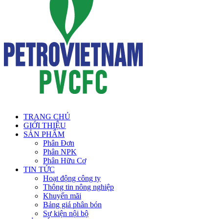
TRANG CHỦ
GIỚI THIỆU
SẢN PHẨM
Phân Đơn
Phân NPK
Phân Hữu Cơ
TIN TỨC
Hoạt động công ty
Thông tin nông nghiệp
Khuyến mãi
Bảng giá phân bón
Sự kiện nội bộ