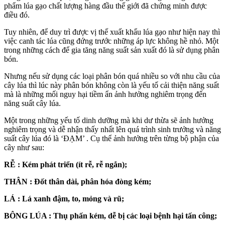
phẩm lúa gạo chất lượng hàng đầu thế giới đã chứng minh được
điều đó.
Tuy nhiên, để duy trì được vị thế xuất khẩu lúa gạo như hiện nay thì
việc canh tác lúa cũng đứng trước những áp lực không hề nhỏ. Một
trong những cách để gia tăng năng suất sản xuất đó là sử dụng phân
bón.
Nhưng nếu sử dụng các loại phân bón quá nhiều so với nhu cầu của
cây lúa thì lúc này phân bón không còn là yếu tố cải thiện năng suất
mà là những mối nguy hại tiềm ẩn ảnh hưởng nghiêm trọng đến
năng suất cây lúa.
Một trong những yếu tố dinh dưỡng mà khi dư thừa sẽ ảnh hưởng
nghiêm trọng và dễ nhận thấy nhất lên quá trình sinh trưởng và năng
suất cây lúa đó là ‘ĐẠM’ . Cụ thể ảnh hưởng trên từng bộ phận của
cây như sau:
RỄ : Kém phát triển (ít rễ, rễ ngắn);
THÂN : Đốt thân dài, phân hóa đòng kém;
LÁ : Lá xanh đậm, to, mỏng và rũ;
BÔNG LÚA : Thụ phấn kém, dễ bị các loại bệnh hại tấn công;