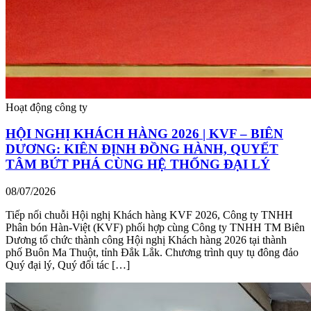
Hoạt động công ty
HỘI NGHỊ KHÁCH HÀNG 2026 | KVF – BIÊN
DƯƠNG: KIÊN ĐỊNH ĐỒNG HÀNH, QUYẾT
TÂM BỨT PHÁ CÙNG HỆ THỐNG ĐẠI LÝ
08/07/2026
Tiếp nối chuỗi Hội nghị Khách hàng KVF 2026, Công ty TNHH
Phân bón Hàn-Việt (KVF) phối hợp cùng Công ty TNHH TM Biên
Dương tổ chức thành công Hội nghị Khách hàng 2026 tại thành
phố Buôn Ma Thuột, tỉnh Đắk Lắk. Chương trình quy tụ đông đảo
Quý đại lý, Quý đối tác […]