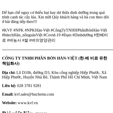
Để hạn chế nguy cơ thiếu hụt hay dư thừa dinh dưỡng trong quá
trình canh tác cây lúa. Xin mời Qúy khách hàng và bà con theo dõi
ở bài đăng tiếp theo!!!
#KVF #NPK #NPKHàn-Việt #CôngTyTNHHPhânBónHàn-Việt
#hitechHàn_nôngsảnViệt #Covid-19 #Đạm #Dinhdưỡng #한베비
료 #벼농사 #쌀 #벼의영양관리
———————————————————————————
CÔNG TY TNHH PHÂN BÓN HÀN-VIỆT (한-베 비료 유한
책임화사)
Địa chỉ:
Lô D10b, đường D3, Khu công nghiệp Hiệp Phước, Xã
Hiệp Phước, Huyện Nhà Bè, Thành Phố Hồ Chí Minh, Việt Nam
Liên hệ:
028 3781 9281
Email:
kvf.sales@huchems.com
Website:
www.kvf.vn