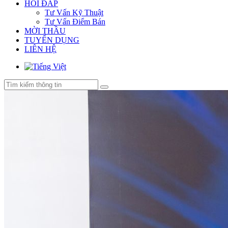
HỎI ĐÁP
Tư Vấn Kỹ Thuật
Tư Vấn Điểm Bán
MỜI THẦU
TUYỂN DỤNG
LIÊN HỆ