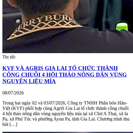
Tin tức
KVF VÀ AGRIS GIA LAI TỔ CHỨC THÀNH
CÔNG CHUỖI 4 HỘI THẢO NÔNG DÂN VÙNG
NGUYÊN LIỆU MÍA
08/07/2026
Trong hai ngày 02 và 03/07/2026, Công ty TNHH Phân bón Hàn-
Việt (KVF) phối hợp cùng AgriS Gia Lai tổ chức thành công chuỗi
4 hội thảo nông dân vùng nguyên liệu mía tại xã Chư A Thai, xã Ia
Pa, xã Phú Túc và phường Ayun Pa, tỉnh Gia Lai. Chương trình thu
hút […]