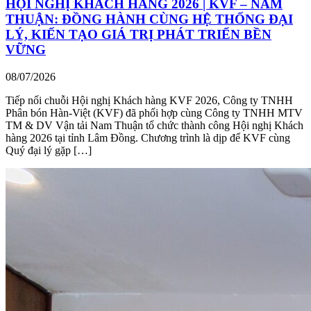
HỘI NGHỊ KHÁCH HÀNG 2026 | KVF – NAM
THUẬN: ĐỒNG HÀNH CÙNG HỆ THỐNG ĐẠI
LÝ, KIẾN TẠO GIÁ TRỊ PHÁT TRIỂN BỀN
VỮNG
08/07/2026
Tiếp nối chuỗi Hội nghị Khách hàng KVF 2026, Công ty TNHH
Phân bón Hàn-Việt (KVF) đã phối hợp cùng Công ty TNHH MTV
TM & DV Vận tải Nam Thuận tổ chức thành công Hội nghị Khách
hàng 2026 tại tỉnh Lâm Đồng. Chương trình là dịp để KVF cùng
Quý đại lý gặp […]