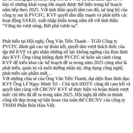
bày tỏ những khát vọng lớn mạnh được thể hiện trong kế hoạch
năm tiếp theo 2025. Với tinh thần quyết tâm cao độ, sự ủng hộ của
công ty mẹ là PVCFC, KVF quyết tâm đẩy mạnh và phát triển các
hoạt động SXKD, xuất nhập khẩu trong năm tới với tinh thần:
“Vững tin vượt sóng, Bứt phá vươn xa”.
Phát biểu tại Hội nghị, Ông Văn Tiến Thanh – TGĐ Công ty
PVCFC đánh giá cao sự đoàn kết, quyết tâm vượt thách thức của
tập thể KVF và ghi nhận những nỗ lực không ngừng của Ban lãnh
đạo KVF. Ông cũng khẳng định PVCFC sẽ luôn sát cánh cùng
KVF để triển khai các kế hoạch đề ra trong năm 2025 cũng như là
phát triển, quản trị và nuôi dưỡng nhân tài, ứng dụng công nghệ,
phát triển sản phẩm mới…
Với những chia sẻ của Ông Văn Tiến Thanh, đại diện Ban lãnh đạo
KVF Ông Lê Ngọc Minh Trí – Chủ tịch HĐTV cũng đã cam kết và
quyết tâm cùng với CBCNV KVF sẽ thực hiện và hoàn thành vượt
mức chỉ tiêu đã đề ra trong năm 2025. Hội nghị đã diễn ra thành
công tốt đẹp trong sự hân hoan của toàn thể CBCNV của công ty
TNHH Phân Bón Hàn-Việt.