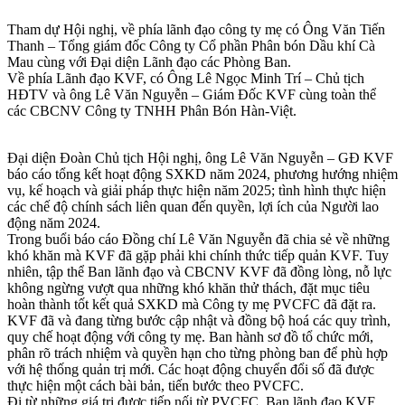
Tham dự Hội nghị, về phía lãnh đạo công ty mẹ có Ông Văn Tiến
Thanh – Tổng giám đốc Công ty Cổ phần Phân bón Dầu khí Cà
Mau cùng với Đại diện Lãnh đạo các Phòng Ban.
Về phía Lãnh đạo KVF, có Ông Lê Ngọc Minh Trí – Chủ tịch
HĐTV và ông Lê Văn Nguyễn – Giám Đốc KVF cùng toàn thể
các CBCNV Công ty TNHH Phân Bón Hàn-Việt.
Đại diện Đoàn Chủ tịch Hội nghị, ông Lê Văn Nguyễn – GĐ KVF
báo cáo tổng kết hoạt động SXKD năm 2024, phương hướng nhiệm
vụ, kế hoạch và giải pháp thực hiện năm 2025; tình hình thực hiện
các chế độ chính sách liên quan đến quyền, lợi ích của Người lao
động năm 2024.
Trong buổi báo cáo Đồng chí Lê Văn Nguyễn đã chia sẻ về những
khó khăn mà KVF đã gặp phải khi chính thức tiếp quản KVF. Tuy
nhiên, tập thể Ban lãnh đạo và CBCNV KVF đã đồng lòng, nỗ lực
không ngừng vượt qua những khó khăn thử thách, đặt mục tiêu
hoàn thành tốt kết quả SXKD mà Công ty mẹ PVCFC đã đặt ra.
KVF đã và đang từng bước cập nhật và đồng bộ hoá các quy trình,
quy chế hoạt động với công ty mẹ. Ban hành sơ đồ tổ chức mới,
phân rõ trách nhiệm và quyền hạn cho từng phòng ban để phù hợp
với hệ thống quản trị mới. Các hoạt động chuyển đổi số đã được
thực hiện một cách bài bản, tiến bước theo PVCFC.
Đi từ những giá trị được tiếp nối từ PVCFC, Ban lãnh đạo KVF