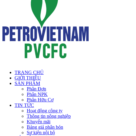
TRANG CHỦ
GIỚI THIỆU
SẢN PHẨM
Phân Đơn
Phân NPK
Phân Hữu Cơ
TIN TỨC
Hoạt động công ty
Thông tin nông nghiệp
Khuyến mãi
Bảng giá phân bón
Sự kiện nội bộ