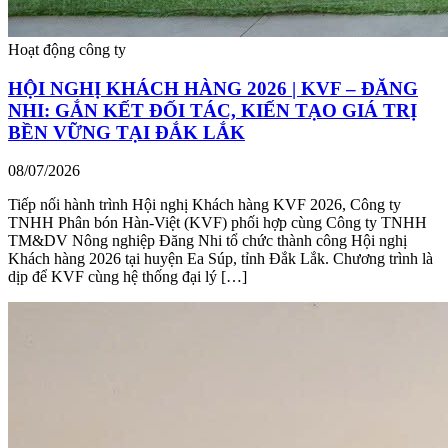
Hoạt động công ty
HỘI NGHỊ KHÁCH HÀNG 2026 | KVF – ĐĂNG
NHI: GẮN KẾT ĐỐI TÁC, KIẾN TẠO GIÁ TRỊ
BỀN VỮNG TẠI ĐẮK LẮK
08/07/2026
Tiếp nối hành trình Hội nghị Khách hàng KVF 2026, Công ty
TNHH Phân bón Hàn-Việt (KVF) phối hợp cùng Công ty TNHH
TM&DV Nông nghiệp Đăng Nhi tổ chức thành công Hội nghị
Khách hàng 2026 tại huyện Ea Súp, tỉnh Đắk Lắk. Chương trình là
dịp để KVF cùng hệ thống đại lý […]