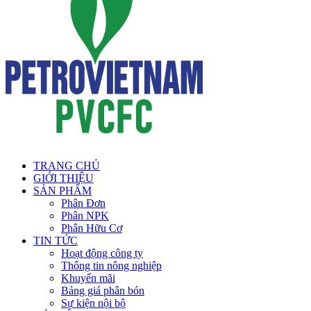
TRANG CHỦ
GIỚI THIỆU
SẢN PHẨM
Phân Đơn
Phân NPK
Phân Hữu Cơ
TIN TỨC
Hoạt động công ty
Thông tin nông nghiệp
Khuyến mãi
Bảng giá phân bón
Sự kiện nội bộ