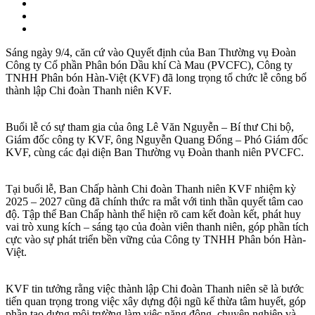
Sáng ngày 9/4, căn cứ vào Quyết định của Ban Thường vụ Đoàn
Công ty Cổ phần Phân bón Dầu khí Cà Mau (PVCFC), Công ty
TNHH Phân bón Hàn-Việt (KVF) đã long trọng tổ chức lễ công bố
thành lập Chi đoàn Thanh niên KVF.
Buổi lễ có sự tham gia của ông Lê Văn Nguyễn – Bí thư Chi bộ,
Giám đốc công ty KVF, ông Nguyễn Quang Đổng – Phó Giám đốc
KVF, cùng các đại diện Ban Thường vụ Đoàn thanh niên PVCFC.
Tại buổi lễ, Ban Chấp hành Chi đoàn Thanh niên KVF nhiệm kỳ
2025 – 2027 cũng đã chính thức ra mắt với tinh thần quyết tâm cao
độ. Tập thể Ban Chấp hành thể hiện rõ cam kết đoàn kết, phát huy
vai trò xung kích – sáng tạo của đoàn viên thanh niên, góp phần tích
cực vào sự phát triển bền vững của Công ty TNHH Phân bón Hàn-
Việt.
KVF tin tưởng rằng việc thành lập Chi đoàn Thanh niên sẽ là bước
tiến quan trọng trong việc xây dựng đội ngũ kế thừa tâm huyết, góp
phần tạo dựng môi trường làm việc năng động, chuyên nghiệp và