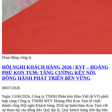
Hoạt động công ty
HỘI NGHỊ KHÁCH HÀNG 2026 | KVF – HOÀNG
PHÚ KON TUM: TĂNG CƯỜNG KẾT NỐI,
ĐỒNG HÀNH PHÁT TRIỂN BỀN VỮNG
08/07/2026
Ngày 13/06/2026, Công ty TNHH Phân bón Hàn-Việt (KVF) phối
hợp cùng Công ty TNHH MTV Hoàng Phú Kon Tum tổ chức
thành công Hội nghị Khách hàng 2026 tại Indochine Kon Tum với
sự tham dự của đông đảo Quý đại lý, Quý khách hàng trên địa bàn.