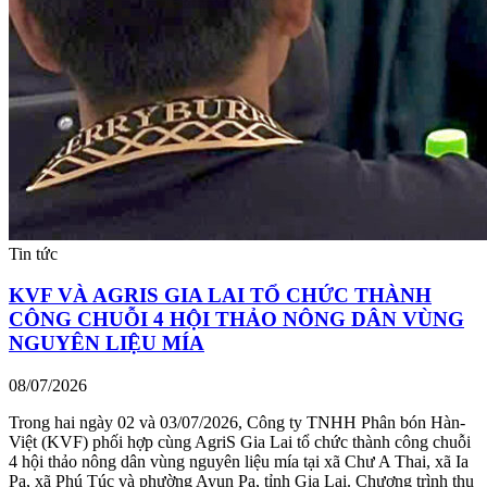
Tin tức
KVF VÀ AGRIS GIA LAI TỔ CHỨC THÀNH
CÔNG CHUỖI 4 HỘI THẢO NÔNG DÂN VÙNG
NGUYÊN LIỆU MÍA
08/07/2026
Trong hai ngày 02 và 03/07/2026, Công ty TNHH Phân bón Hàn-
Việt (KVF) phối hợp cùng AgriS Gia Lai tổ chức thành công chuỗi
4 hội thảo nông dân vùng nguyên liệu mía tại xã Chư A Thai, xã Ia
Pa, xã Phú Túc và phường Ayun Pa, tỉnh Gia Lai. Chương trình thu