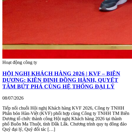
Hoạt động công ty
HỘI NGHỊ KHÁCH HÀNG 2026 | KVF – BIÊN
DƯƠNG: KIÊN ĐỊNH ĐỒNG HÀNH, QUYẾT
TÂM BỨT PHÁ CÙNG HỆ THỐNG ĐẠI LÝ
08/07/2026
Tiếp nối chuỗi Hội nghị Khách hàng KVF 2026, Công ty TNHH
Phân bón Hàn-Việt (KVF) phối hợp cùng Công ty TNHH TM Biên
Dương tổ chức thành công Hội nghị Khách hàng 2026 tại thành
phố Buôn Ma Thuột, tỉnh Đắk Lắk. Chương trình quy tụ đông đảo
Quý đại lý, Quý đối tác […]