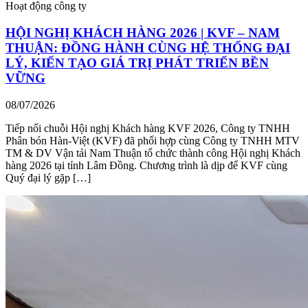
Hoạt động công ty
HỘI NGHỊ KHÁCH HÀNG 2026 | KVF – NAM
THUẬN: ĐỒNG HÀNH CÙNG HỆ THỐNG ĐẠI
LÝ, KIẾN TẠO GIÁ TRỊ PHÁT TRIỂN BỀN
VỮNG
08/07/2026
Tiếp nối chuỗi Hội nghị Khách hàng KVF 2026, Công ty TNHH
Phân bón Hàn-Việt (KVF) đã phối hợp cùng Công ty TNHH MTV
TM & DV Vận tải Nam Thuận tổ chức thành công Hội nghị Khách
hàng 2026 tại tỉnh Lâm Đồng. Chương trình là dịp để KVF cùng
Quý đại lý gặp […]